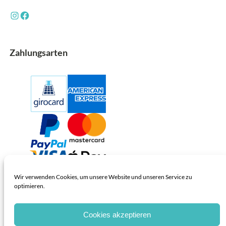
Instagram
Facebook
Zahlungsarten
Wir verwenden Cookies, um unsere Website und unseren Service zu
optimieren.
… und natürlich Barzahlung!
S
Cookies akzeptieren
u