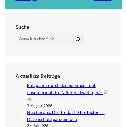
Suche
S
u
c
h
e
n
Aktuellste Beiträge
Entspannt durch den Sommer – mit
unserem mobilen Mückenabwehrgerät
3. August 2026
Neu bei uns: Der Trodat ID Protector+ –
Datenschutz ganz einfach
27. Juli 2026