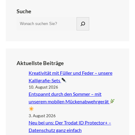
Suche
S
u
c
h
e
n
Aktuellste Beiträge
Kreativität mit Füller und Feder – unsere
Kalligrafie-Sets
10. August 2026
Entspannt durch den Sommer – mit
unserem mobilen Mückenabwehrgerät
3. August 2026
Neu bei uns: Der Trodat ID Protector+ –
Datenschutz ganz einfach