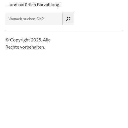
… und natürlich Barzahlung!
S
u
c
h
© Copyright 2025. Alle
e
Rechte vorbehalten.
n