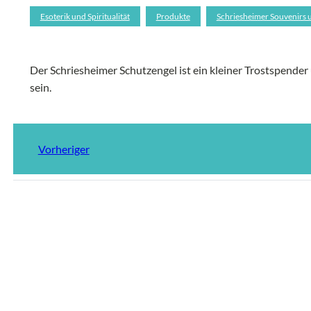
Esoterik und Spiritualität
Produkte
Schriesheimer Souvenirs u
Der Schriesheimer Schutzengel ist ein kleiner Trostspender 
sein.
Vorheriger