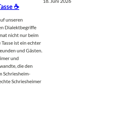
18. Juni 2026
Tasse ☕
auf unseren
en Dialektbegriffe
imat nicht nur beim
asse ist ein echter
Freunden und Gästen.
eimer und
wandte, die den
m Schriesheim-
echte Schriesheimer