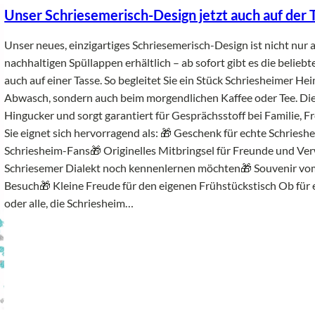
Unser Schriesemerisch-Design jetzt auch auf der 
Unser neues, einzigartiges Schriesemerisch-Design ist nicht nur 
nachhaltigen Spüllappen erhältlich – ab sofort gibt es die beliebt
auch auf einer Tasse. So begleitet Sie ein Stück Schriesheimer He
Abwasch, sondern auch beim morgendlichen Kaffee oder Tee. Die T
Hingucker und sorgt garantiert für Gesprächsstoff bei Familie, 
Sie eignet sich hervorragend als: 🎁 Geschenk für echte Schriesh
Schriesheim-Fans🎁 Originelles Mitbringsel für Freunde und Ver
Schriesemer Dialekt noch kennenlernen möchten🎁 Souvenir vo
Besuch🎁 Kleine Freude für den eigenen Frühstückstisch Ob für 
oder alle, die Schriesheim…