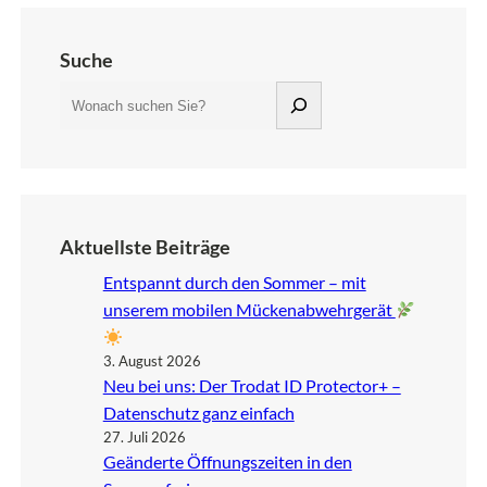
Suche
S
u
c
h
e
n
Aktuellste Beiträge
Entspannt durch den Sommer – mit
unserem mobilen Mückenabwehrgerät
3. August 2026
Neu bei uns: Der Trodat ID Protector+ –
Datenschutz ganz einfach
27. Juli 2026
Geänderte Öffnungszeiten in den