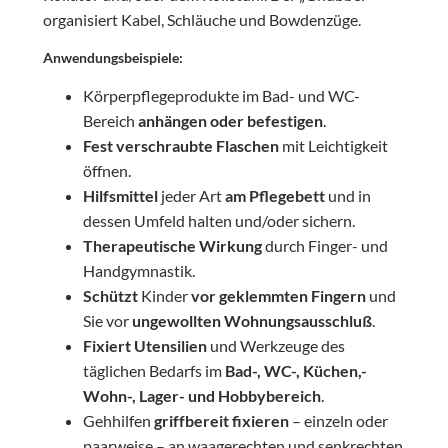
organisiert Kabel, Schläuche und Bowdenzüge.
Anwendungsbeispiele:
Körperpflegeprodukte im Bad- und WC-
Bereich
anhängen oder befestigen
.
Fest verschraubte Flaschen
mit Leichtigkeit
öffnen.
Hilfsmittel
jeder Art
am
Pflegebett
und in
dessen Umfeld halten und/oder sichern.
Therapeutische Wirkung
durch Finger- und
Handgymnastik.
Schützt
Kinder
vor geklemmten Fingern
und
Sie vor
ungewollten Wohnungsausschluß
.
Fixiert
Utensilien
und Werkzeuge des
täglichen Bedarfs im
Bad-, WC-, Küchen,-
Wohn-, Lager- und Hobbybereich
.
Gehhilfen
griffbereit fixieren
– einzeln oder
paarweise – an waagerechten und senkrechten